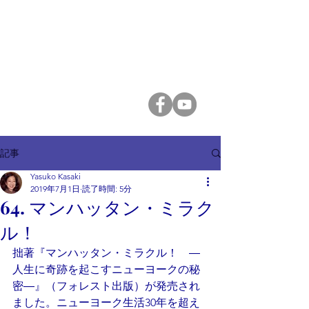
香咲弥須子 Yasuko Kasaki
A Course in Miracles
記事
Yasuko Kasaki
2019年7月1日
読了時間: 5分
64. マンハッタン・ミラク
ル！
拙著『マンハッタン・ミラクル！　―
人生に奇跡を起こすニューヨークの秘
密―』（フォレスト出版）が発売され
ました。ニューヨーク生活30年を超え