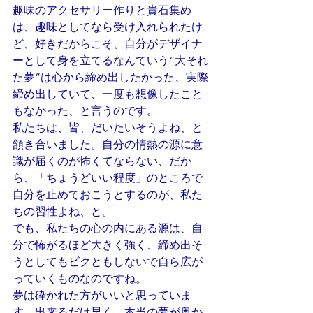
趣味のアクセサリー作りと貴石集め
は、趣味としてなら受け入れられたけ
ど、好きだからこそ、自分がデザイナ
ーとして身を立てるなんていう“大それ
た夢”は心から締め出したかった、実際
締め出していて、一度も想像したこと
もなかった、と言うのです。
私たちは、皆、だいたいそうよね、と
頷き合いました。自分の情熱の源に意
識が届くのが怖くてならない、だか
ら、「ちょうどいい程度」のところで
自分を止めておこうとするのが、私た
ちの習性よね、と。
でも、私たちの心の内にある源は、自
分で怖がるほど大きく強く、締め出そ
うとしてもビクともしないで自ら広が
っていくものなのですね。
夢は砕かれた方がいいと思っていま
す。出来るだけ早く。本当の夢が奥か