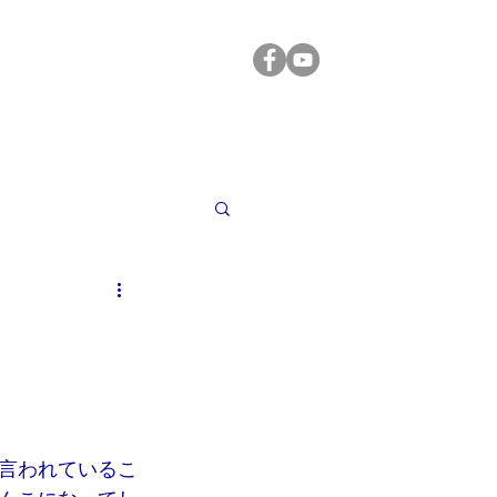
学ぶ
読む/聞く
サービス
お問合せ
言われているこ