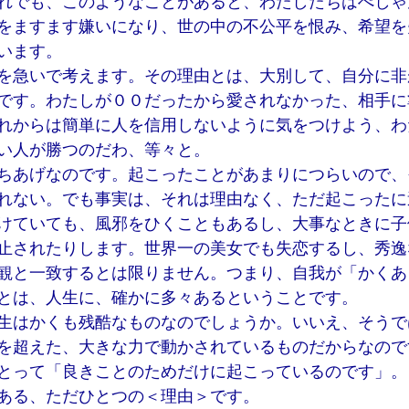
れでも、このようなことがあると、わたしたちはぺしゃ
をますます嫌いになり、世の中の不公平を恨み、希望を
います。
を急いで考えます。その理由とは、大別して、自分に非
です。わたしが００だったから愛されなかった、相手に
れからは簡単に人を信用しないように気をつけよう、わ
い人が勝つのだわ、等々と。
ちあげなのです。起こったことがあまりにつらいので、
れない。でも事実は、それは理由なく、ただ起こったに
けていても、風邪をひくこともあるし、大事なときに子
止されたりします。世界一の美女でも失恋するし、秀逸
観と一致するとは限りません。つまり、自我が「かくあ
とは、人生に、確かに多々あるということです。
生はかくも残酷なものなのでしょうか。いいえ、そうで
を超えた、大きな力で動かされているものだからなので
とって「良きことのためだけに起こっているのです」。
ある、ただひとつの＜理由＞です。