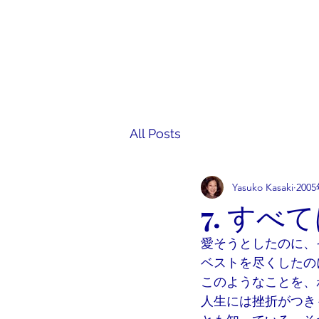
香咲弥須子 Yasuko Kasaki
A Course in Miracles
All Posts
Yasuko Kasaki
200
7. す
愛そうとしたのに、
ベストを尽くしたの
このようなことを、
人生には挫折がつき