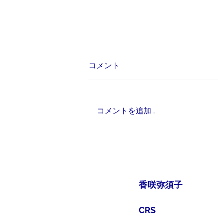
76.「癒す」という仕事
コメント
ヒーリング、という言葉を背負っ
た職種でなくても、「この仕事を
通じて人を癒していきたい」「自
コメントを追加…
分自身も癒したい」ということが
あると思います。必ずある、と言
っていいかもしれません。 自分
の働きかけによって誰かの問題が
消えたり、気持ちが晴れわたった
り、そこにあった欠落が埋められ
香咲弥須子
たり...
​CRS