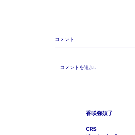
76.「癒す」という仕事
コメント
ヒーリング、という言葉を背負っ
た職種でなくても、「この仕事を
通じて人を癒していきたい」「自
コメントを追加…
分自身も癒したい」ということが
あると思います。必ずある、と言
っていいかもしれません。 自分
の働きかけによって誰かの問題が
消えたり、気持ちが晴れわたった
り、そこにあった欠落が埋められ
香咲弥須子
たり...
​CRS