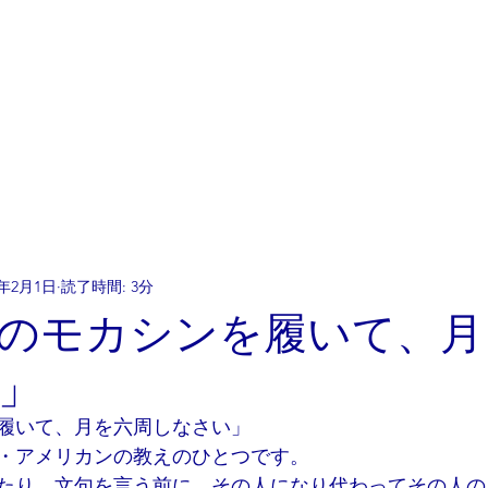
ホーム
知る
参加する
6年2月1日
読了時間: 3分
相手のモカシンを履いて、
」
履いて、月を六周しなさい」
・アメリカンの教えのひとつです。
たり、文句を言う前に、その人になり代わってその人の