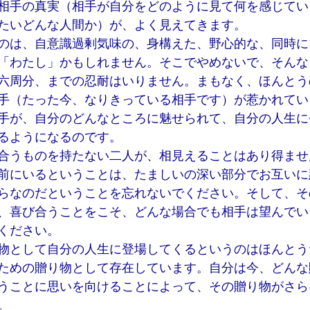
相手の真実（相手が自分をどのように見て何を感じてい
たいどんな人間か）が、よく見えてきます。
のは、自意識過剰気味の、身構えた、野心的な、同時に
「わたし」かもしれません。そこでやめないで、そんな
六周分、までの忍耐はいりません。まもなく、ほんとう
手（たった今、なりきっている相手です）が惹かれてい
手が、自分のどんなところに魅せられて、自分の人生に
るようになるのです。
合うものを持たない二人が、相見えることはあり得ませ
前にいるということは、たましいの深い部分でお互いに
らなのだということを忘れないでください。そして、そ
、喜び合うことをこそ、どんな場合でも相手は望んでい
ください。
物として自分の人生に登場してくるというのはほんとう
ための贈り物として存在しています。自分は今、どんな
うことに思いを向けることによって、その贈り物がさら
。