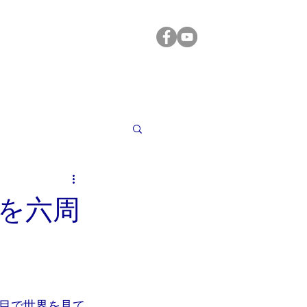
学ぶ
読む/聞く
サービス
お問合せ
月を六周
目で世界を見て