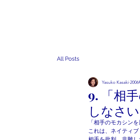
香咲弥須子 Yasuko Kasaki
A Course in Miracles
All Posts
Yasuko Kasaki
200
9. 「
しなさい
「相手のモカシンを
これは、ネイティブ
相手を批判、非難し